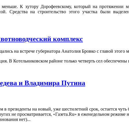
 меньше. К хутору Дорофеевскому, который на протяжении мно
сой. Средства на строительство этого участка были выдел
ивотноводческий комплекс
дались на встрече губернатора Анатолия Бровко с главой этог
ция. В Котельниковском районе только четверть сел обеспечены
едева и Владимира Путина
м в президенты на новый, уже шестилетний срок, остается чуть
гих не просматривается, «Газета.Ru» в еженедельном режиме н
нования нет)...