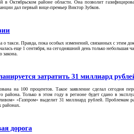
рой в Октябрьском районе области. Она позволит газифицирова
танции дал первый вице-премьер Виктор Зубков.
зии
на о такси. Правда, пока особых изменений, связанных с этим д
чалась еще 1 сентября, на сегодняшний день только небольшая ч
о закона.
ланируется затратить 31 миллиард рубле
рована на 100 процентов. Такое заявление сделал сегодня пе
о района. Только в этом году в регионе будет сдано в эксплу
ливом» «Газпром» выделит 31 миллиард рублей. Проблемам ра
х районах.
ая дорога