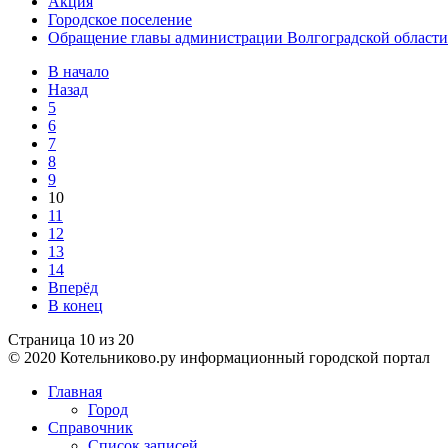
Акция
Городское поселение
Обращение главы администрации Волгоградской области 
В начало
Назад
5
6
7
8
9
10
11
12
13
14
Вперёд
В конец
Страница 10 из 20
© 2020 Котельниково.ру информационный городской портал
Главная
Город
Справочник
Список записей