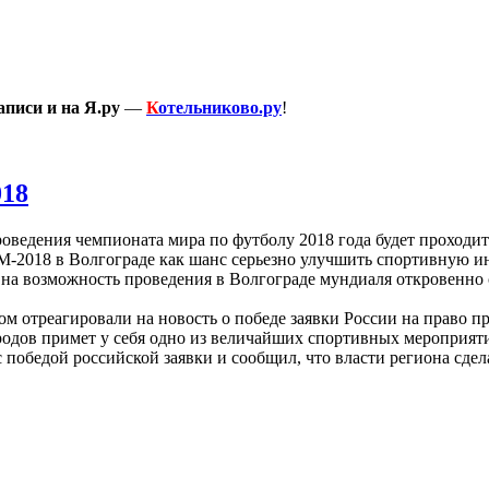
писи и на Я.ру
—
К
отельниково.ру
!
018
проведения чемпионата мира по футболу 2018 года будет проходи
-2018 в Волгограде как шанс серьезно улучшить спортивную ин
ит на возможность проведения в Волгограде мундиаля откровенно
м отреагировали на новость о победе заявки России на право п
ородов примет у себя одно из величайших спортивных мероприят
победой российской заявки и сообщил, что власти региона сделаю