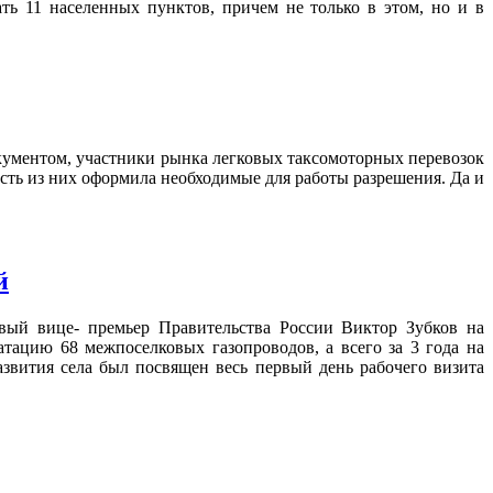
ть 11 населенных пунктов, причем не только в этом, но и в
окументом, участники рынка легковых таксомоторных перевозок
асть из них оформила необходимые для работы разрешения. Да и
й
рвый вице- премьер Правительства России Виктор Зубков на
атацию 68 межпоселковых газопроводов, а всего за 3 года на
звития села был посвящен весь первый день рабочего визита