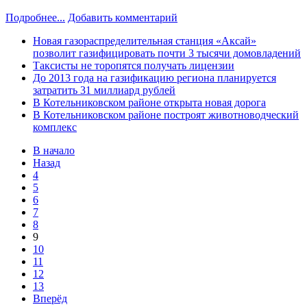
Подробнее...
Добавить комментарий
Новая газораспределительная станция «Аксай»
позволит газифицировать почти 3 тысячи домовладений
Таксисты не торопятся получать лицензии
До 2013 года на газификацию региона планируется
затратить 31 миллиард рублей
В Котельниковском районе открыта новая дорога
В Котельниковском районе построят животноводческий
комплекс
В начало
Назад
4
5
6
7
8
9
10
11
12
13
Вперёд