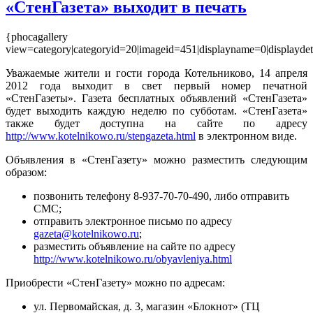
«СтенГазета» выходит в печать
{phocagallery
view=category|categoryid=20|imageid=451|displayname=0|displaydeta
Уважаемые жители и гости города Котельниково, 14 апреля
2012 года выходит в свет первый номер печатной
«СтенГазеты». Газета бесплатных объявлений «СтенГазета»
будет выходить каждую неделю по субботам. «СтенГазета»
также будет доступна на сайте по адресу
http://www.kotelnikowo.ru/stengazeta.html
в электронном виде.
Объявления в «СтенГазету» можно разместить следующим
образом:
позвонить телефону 8-937-70-70-490, либо отправить
СМС;
отправить электронное письмо по адресу
gazeta@kotelnikowo.ru
;
разместить объявление на сайте по адресу
http://www.kotelnikowo.ru/obyavleniya.html
Приобрести «СтенГазету» можно по адресам:
ул. Первомайская, д. 3, магазин «Блокнот» (ТЦ